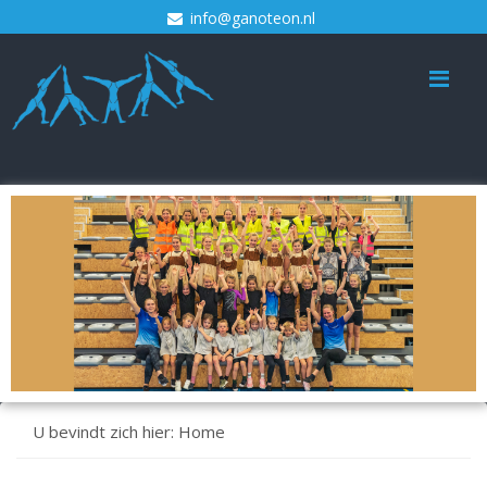
info@ganoteon.nl
Me
U bevindt zich hier:
Home